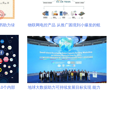
书助力绿
物联网电控产品 从推广困境到小爆发的蜕
与九正物联
变之路
0个内部
地球大数据助力可持续发展目标实现 能力
牌
培训班盛大开幕