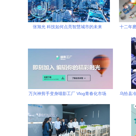
张旭光 科技如何点亮智慧城市的未来
十二年磨
新
万兴神剪手变身喵影工厂 Vlog青春化市场
乌恰县冷
与物联网新机遇