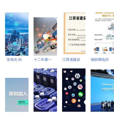
张旭光 科
十二年磨一
江西省建设
物联网电控
技如何点亮
剑 河南凝
科技成果推
产品 从推
智慧城市的
睿科技全网
广项目证书
广困境到小
未来
推广，革新
助力绿色建
爆发的蜕变
口碑营销服
筑创新 重
之路
务模式立行
庆孚瓯绿建
业标杆
科技与九正
物联网技术