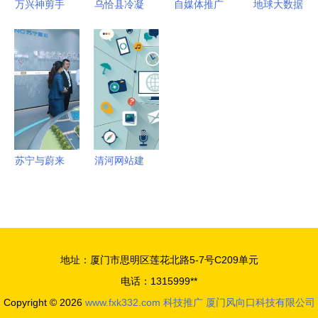
万兴神剪手
乌恰县冷凝
自媒体推广
地球大数据
服务融合实
变身喵影工
器管道除垢
到底该怎么
助力可持续
践
厂 Vlog青
剂订制 优
做？教你10
发展目标实
春化市场与
化微生物环
个内部技
现 能力培
物联网新机
境与应用服
巧，打响应
训班盛大开
遇
务解析
用服务品牌
幕
苏宁与蔚来
清河网站建
达成深度战
设最新版指
略合作 智
南与一度信
慧零售开放
息港物联网
赋能零售生
技术服务实
地址：厦门市思明区莲花北路5-7号C209单元
态应用服务
测（2025
电话：1315999**
年02月）
Copyright © 2026
www.fxk332.com
科技推广
厦门风向口科技有限公司