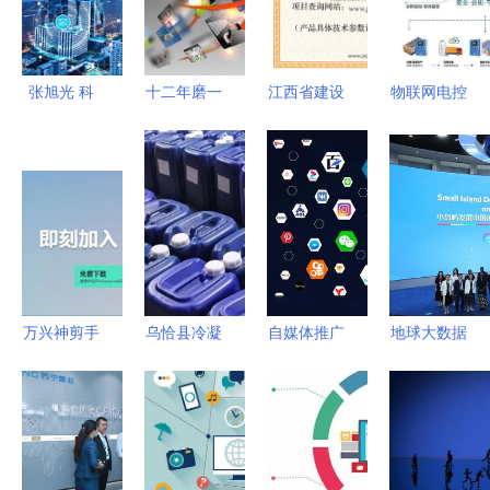
张旭光 科
十二年磨一
江西省建设
物联网电控
技如何点亮
剑 河南凝
科技成果推
产品 从推
智慧城市的
睿科技全网
广项目证书
广困境到小
未来
推广，革新
助力绿色建
爆发的蜕变
口碑营销服
筑创新 重
之路
务模式立行
庆孚瓯绿建
业标杆
科技与九正
物联网技术
万兴神剪手
乌恰县冷凝
自媒体推广
地球大数据
服务融合实
变身喵影工
器管道除垢
到底该怎么
助力可持续
践
厂 Vlog青
剂订制 优
做？教你10
发展目标实
春化市场与
化微生物环
个内部技
现 能力培
物联网新机
境与应用服
巧，打响应
训班盛大开