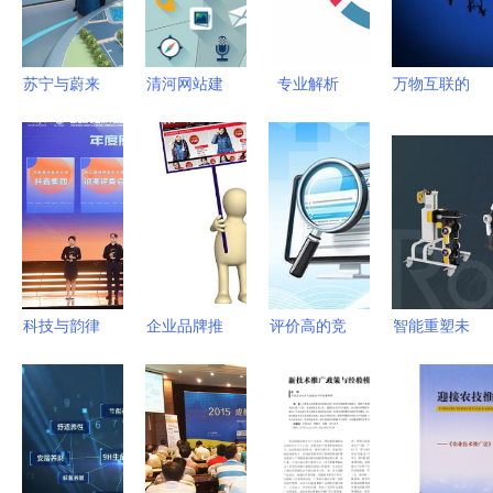
遇
务解析
用服务品牌
幕
苏宁与蔚来
清河网站建
专业解析
万物互联的
达成深度战
设最新版指
网络推广如
未来 探寻
略合作 智
南与一度信
何选对服务
物联网技术
慧零售开放
息港物联网
商？正规与
与服务的智
赋能零售生
技术服务实
实用并重
慧风暴
态应用服务
测（2025
年02月）
科技与韵律
企业品牌推
评价高的竞
智能重塑未
的嬗变 华
广,千享科
价运营服务
来进程 程
为音乐“非
技分享网络
商实力推荐
天科技获亿
遗音乐推广
推广三大策
制造业网络
元A+轮融
计划”获奖
略
推广选型参
资加速普及
纪事
考
康复外骨骼