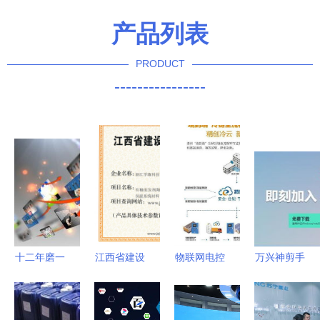
产品列表
PRODUCT
----------------
十二年磨一
江西省建设
物联网电控
万兴神剪手
剑 河南凝
科技成果推
产品 从推
变身喵影工
睿科技全网
广项目证书
广困境到小
厂 Vlog青