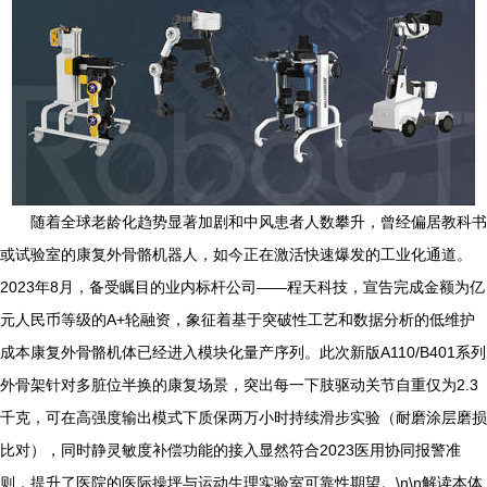
随着全球老龄化趋势显著加剧和中风患者人数攀升，曾经偏居教科书
或试验室的康复外骨骼机器人，如今正在激活快速爆发的工业化通道。
2023年8月，备受瞩目的业内标杆公司——程天科技，宣告完成金额为亿
元人民币等级的A+轮融资，象征着基于突破性工艺和数据分析的低维护
成本康复外骨骼机体已经进入模块化量产序列。此次新版A110/B401系列
外骨架针对多脏位半换的康复场景，突出每一下肢驱动关节自重仅为2.3
千克，可在高强度输出模式下质保两万小时持续滑步实验（耐磨涂层磨损
比对），同时静灵敏度补偿功能的接入显然符合2023医用协同报警准
则，提升了医院的医际操坪与运动生理实验室可靠性期望。\n\n解读本体