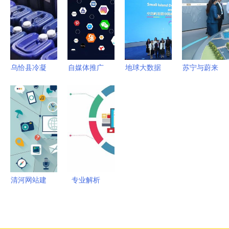
推广，革新
助力绿色建
爆发的蜕变
春化市场与
口碑营销服
筑创新 重
之路
物联网新机
务模式立行
庆孚瓯绿建
遇
业标杆
科技与九正
物联网技术
乌恰县冷凝
自媒体推广
地球大数据
苏宁与蔚来
服务融合实
器管道除垢
到底该怎么
助力可持续
达成深度战
践
剂订制 优
做？教你10
发展目标实
略合作 智
化微生物环
个内部技
现 能力培
慧零售开放
境与应用服
巧，打响应
训班盛大开
赋能零售生
务解析
用服务品牌
幕
态应用服务
清河网站建
专业解析
设最新版指
网络推广如
南与一度信
何选对服务
息港物联网
商？正规与